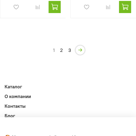
1
2
3
Каталог
О компании
Контакты
Блог
Личный кабинет
Публичная оферта