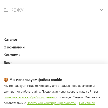
КБЖУ
Каталог
О компании
Контакты
Блог
Личный кабинет
Публичная оферта
🍪 Мы используем файлы cookie
Политика конфиденциальности и обработки ПД
Мы используем Яндекс.Метрику для анализа посещаемости и
улучшения работы сайта. Продолжая использовать наш сайт, вы
Согласие на обработку ПД
соглашаетесь на обработку данных
с помощью Яндекс.Метрики в
Согласие на рассылку
соответствии с
Политикой конфиденциальности
и
Политикой