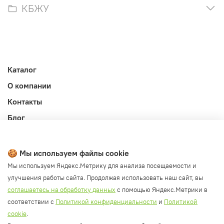
КБЖУ
Каталог
О компании
Контакты
Блог
Личный кабинет
Публичная оферта
🍪 Мы используем файлы cookie
Политика конфиденциальности и обработки ПД
Мы используем Яндекс.Метрику для анализа посещаемости и
улучшения работы сайта. Продолжая использовать наш сайт, вы
Согласие на обработку ПД
соглашаетесь на обработку данных
с помощью Яндекс.Метрики в
Согласие на рассылку
соответствии с
Политикой конфиденциальности
и
Политикой
Согласие на обработку cookie файлов
cookie
.