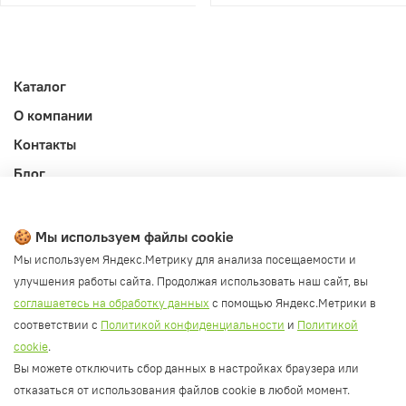
Каталог
О компании
Контакты
Блог
Личный кабинет
Публичная оферта
🍪 Мы используем файлы cookie
Политика конфиденциальности и обработки ПД
Мы используем Яндекс.Метрику для анализа посещаемости и
улучшения работы сайта. Продолжая использовать наш сайт, вы
Согласие на обработку ПД
соглашаетесь на обработку данных
с помощью Яндекс.Метрики в
Согласие на рассылку
соответствии с
Политикой конфиденциальности
и
Политикой
Согласие на обработку cookie файлов
cookie
.
Вы можете отключить сбор данных в настройках браузера или
Политика cookie
отказаться от использования файлов cookie в любой момент.