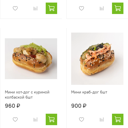
Мини хот-дог с куриной
Мини краб-дог 6шт
колбаской 6шт
960 ₽
900 ₽