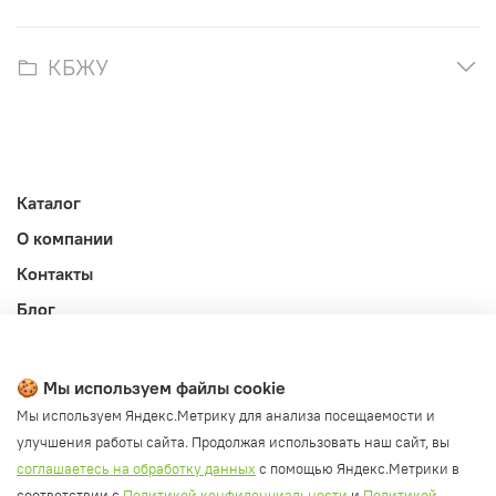
КБЖУ
Каталог
О компании
Контакты
Блог
Личный кабинет
Публичная оферта
🍪 Мы используем файлы cookie
Политика конфиденциальности и обработки ПД
Мы используем Яндекс.Метрику для анализа посещаемости и
улучшения работы сайта. Продолжая использовать наш сайт, вы
Согласие на обработку ПД
соглашаетесь на обработку данных
с помощью Яндекс.Метрики в
Согласие на рассылку
соответствии с
Политикой конфиденциальности
и
Политикой