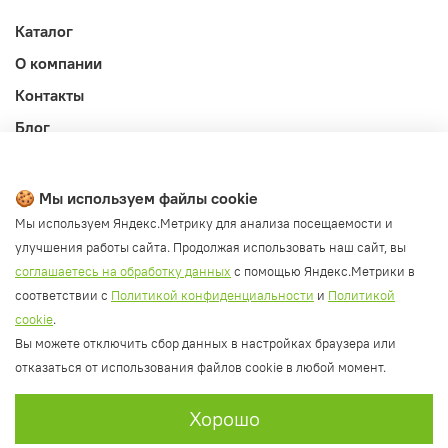
Каталог
О компании
Контакты
Блог
Личный кабинет
Публичная оферта
🍪 Мы используем файлы cookie
Политика конфиденциальности и обработки ПД
Мы используем Яндекс.Метрику для анализа посещаемости и
улучшения работы сайта. Продолжая использовать наш сайт, вы
Согласие на обработку ПД
соглашаетесь на обработку данных
с помощью Яндекс.Метрики в
Согласие на рассылку
соответствии с
Политикой конфиденциальности
и
Политикой
Согласие на обработку cookie файлов
cookie
.
Вы можете отключить сбор данных в настройках браузера или
Политика cookie
отказаться от использования файлов cookie в любой момент.
Хорошо