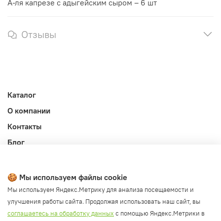
А-ля капрезе с адыгейским сыром – 6 шт
Отзывы
Каталог
О компании
Контакты
Блог
Личный кабинет
Публичная оферта
🍪 Мы используем файлы cookie
Политика конфиденциальности и обработки ПД
Мы используем Яндекс.Метрику для анализа посещаемости и
улучшения работы сайта. Продолжая использовать наш сайт, вы
Согласие на обработку ПД
соглашаетесь на обработку данных
с помощью Яндекс.Метрики в
Согласие на рассылку