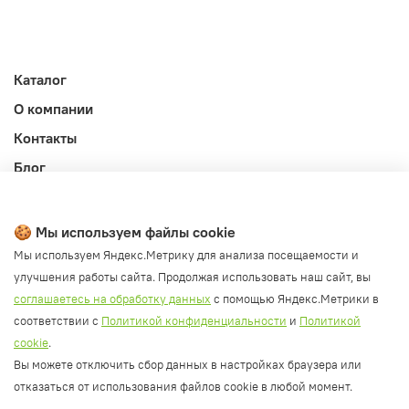
Каталог
О компании
Контакты
Блог
Личный кабинет
Публичная оферта
🍪 Мы используем файлы cookie
Политика конфиденциальности и обработки ПД
Мы используем Яндекс.Метрику для анализа посещаемости и
улучшения работы сайта. Продолжая использовать наш сайт, вы
Согласие на обработку ПД
соглашаетесь на обработку данных
с помощью Яндекс.Метрики в
Согласие на рассылку
соответствии с
Политикой конфиденциальности
и
Политикой
Согласие на обработку cookie файлов
cookie
.
Вы можете отключить сбор данных в настройках браузера или
Политика cookie
отказаться от использования файлов cookie в любой момент.