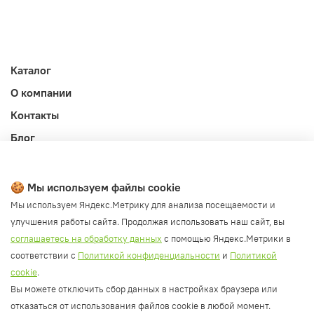
Каталог
О компании
Контакты
Блог
Личный кабинет
Публичная оферта
🍪 Мы используем файлы cookie
Политика конфиденциальности и обработки ПД
Мы используем Яндекс.Метрику для анализа посещаемости и
улучшения работы сайта. Продолжая использовать наш сайт, вы
Согласие на обработку ПД
соглашаетесь на обработку данных
с помощью Яндекс.Метрики в
Согласие на рассылку
соответствии с
Политикой конфиденциальности
и
Политикой
Согласие на обработку cookie файлов
cookie
.
Вы можете отключить сбор данных в настройках браузера или
Политика cookie
отказаться от использования файлов cookie в любой момент.