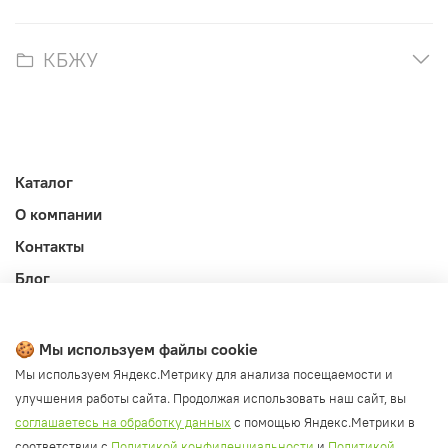
КБЖУ
Каталог
О компании
Контакты
Блог
Личный кабинет
Публичная оферта
🍪 Мы используем файлы cookie
Политика конфиденциальности и обработки ПД
Мы используем Яндекс.Метрику для анализа посещаемости и
улучшения работы сайта. Продолжая использовать наш сайт, вы
Согласие на обработку ПД
соглашаетесь на обработку данных
с помощью Яндекс.Метрики в
Согласие на рассылку
соответствии с
Политикой конфиденциальности
и
Политикой