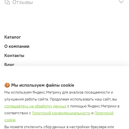
Отзывы
Каталог
О компании
Контакты
Блог
Личный кабинет
Публичная оферта
🍪 Мы используем файлы cookie
Политика конфиденциальности и обработки ПД
Мы используем Яндекс.Метрику для анализа посещаемости и
улучшения работы сайта. Продолжая использовать наш сайт, вы
Согласие на обработку ПД
соглашаетесь на обработку данных
с помощью Яндекс.Метрики в
Согласие на рассылку
соответствии с
Политикой конфиденциальности
и
Политикой
Согласие на обработку cookie файлов
cookie
.
Вы можете отключить сбор данных в настройках браузера или