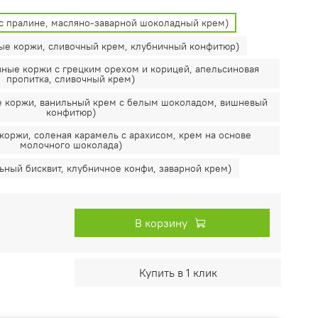
с пралине, масляно-заварной шоколадный крем)
ые коржи, сливочный крем, клубничный конфитюр)
ные коржи с грецким орехом и корицей, апельсиновая
пропитка, сливочный крем)
 коржи, ванильный крем с белым шоколадом, вишневый
конфитюр)
оржи, соленая карамель с арахисом, крем на основе
молочного шоколада)
ьный бисквит, клубничное конфи, заварной крем)
В корзину
Купить в 1 клик