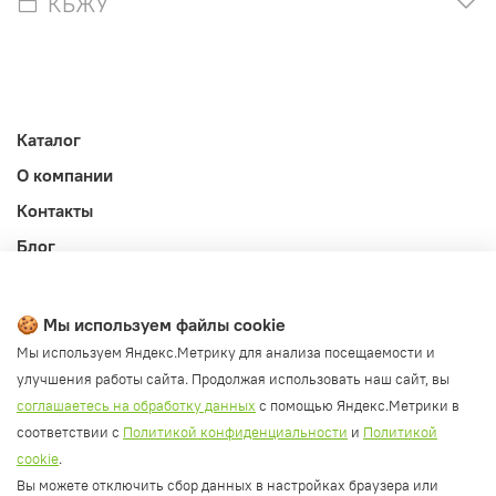
КБЖУ
Каталог
О компании
Контакты
Блог
Личный кабинет
Публичная оферта
🍪 Мы используем файлы cookie
Политика конфиденциальности и обработки ПД
Мы используем Яндекс.Метрику для анализа посещаемости и
улучшения работы сайта. Продолжая использовать наш сайт, вы
Согласие на обработку ПД
соглашаетесь на обработку данных
с помощью Яндекс.Метрики в
Согласие на рассылку
соответствии с
Политикой конфиденциальности
и
Политикой
Согласие на обработку cookie файлов
cookie
.
Вы можете отключить сбор данных в настройках браузера или
Политика cookie