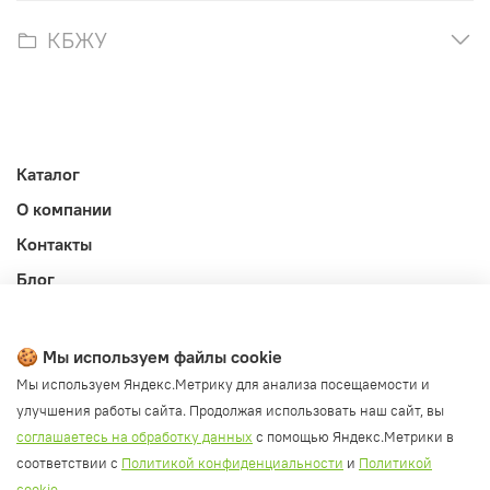
КБЖУ
Каталог
О компании
Контакты
Блог
Личный кабинет
Публичная оферта
🍪 Мы используем файлы cookie
Политика конфиденциальности и обработки ПД
Мы используем Яндекс.Метрику для анализа посещаемости и
улучшения работы сайта. Продолжая использовать наш сайт, вы
Согласие на обработку ПД
соглашаетесь на обработку данных
с помощью Яндекс.Метрики в
Согласие на рассылку
соответствии с
Политикой конфиденциальности
и
Политикой
Согласие на обработку cookie файлов
cookie
.