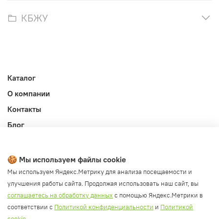
КБЖУ
Каталог
О компании
Контакты
Блог
Личный кабинет
Публичная оферта
🍪 Мы используем файлы cookie
Политика конфиденциальности и обработки ПД
Мы используем Яндекс.Метрику для анализа посещаемости и
улучшения работы сайта. Продолжая использовать наш сайт, вы
Согласие на обработку ПД
соглашаетесь на обработку данных
с помощью Яндекс.Метрики в
Согласие на рассылку
соответствии с
Политикой конфиденциальности
и
Политикой
Согласие на обработку cookie файлов
cookie
.