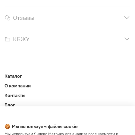
Отзывы
КБЖУ
Каталог
О компании
Контакты
Блог
Личный кабинет
Публичная оферта
🍪 Мы используем файлы cookie
Политика конфиденциальности и обработки ПД
Мы используем Яндекс.Метрику для анализа посещаемости и