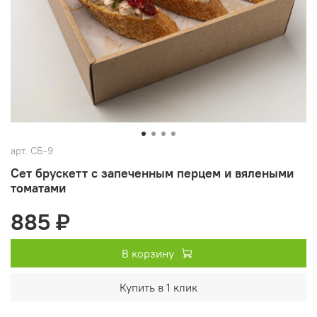
арт.
СБ-9
Сет брускетт с запеченным перцем и вялеными
томатами
885 ₽
В корзину
Купить в 1 клик