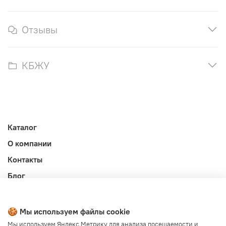
Отзывы
КБЖУ
Каталог
О компании
Контакты
Блог
Личный кабинет
Публичная оферта
🍪 Мы используем файлы cookie
Политика конфиденциальности и обработки ПД
Мы используем Яндекс.Метрику для анализа посещаемости и