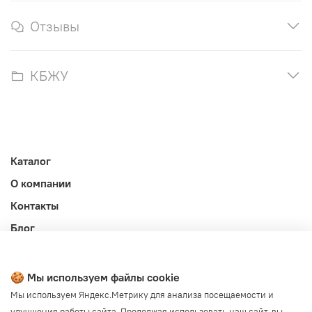
Отзывы
КБЖУ
Каталог
О компании
Контакты
Блог
Личный кабинет
Публичная оферта
🍪 Мы используем файлы cookie
Политика конфиденциальности и обработки ПД
Мы используем Яндекс.Метрику для анализа посещаемости и
улучшения работы сайта. Продолжая использовать наш сайт, вы