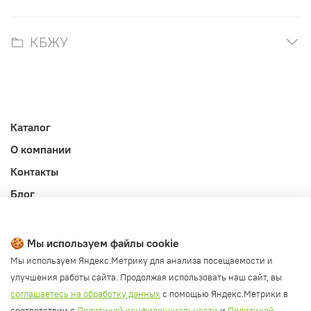
КБЖУ
Каталог
О компании
Контакты
Блог
Личный кабинет
Публичная оферта
🍪 Мы используем файлы cookie
Политика конфиденциальности и обработки ПД
Мы используем Яндекс.Метрику для анализа посещаемости и
улучшения работы сайта. Продолжая использовать наш сайт, вы
Согласие на обработку ПД
соглашаетесь на обработку данных
с помощью Яндекс.Метрики в
Согласие на рассылку
соответствии с
Политикой конфиденциальности
и
Политикой