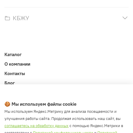
КБЖУ
Каталог
О компании
Контакты
Блог
Личный кабинет
Публичная оферта
🍪 Мы используем файлы cookie
Политика конфиденциальности и обработки ПД
Мы используем Яндекс.Метрику для анализа посещаемости и
улучшения работы сайта. Продолжая использовать наш сайт, вы
Согласие на обработку ПД
соглашаетесь на обработку данных
с помощью Яндекс.Метрики в
Согласие на рассылку
соответствии с
Политикой конфиденциальности
и
Политикой