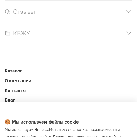
Отзывы
КБЖУ
Каталог
О компании
Контакты
Блог
Личный кабинет
Публичная оферта
🍪 Мы используем файлы cookie
Политика конфиденциальности и обработки ПД
Мы используем Яндекс.Метрику для анализа посещаемости и
улучшения работы сайта. Продолжая использовать наш сайт, вы