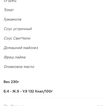
Огурец
Томат
Гуакамоле
Соус устричный
Соус СвитЧили
Домашний майонез
Фреш лайма
Оливковое масло
Вес 230г
Б.4 - Ж.9 - У.9 132 Ккал/100г