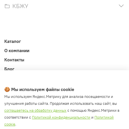
КБЖУ
Каталог
О компании
Контакты
Блог
Личный кабинет
Публичная оферта
🍪 Мы используем файлы cookie
Политика конфиденциальности и обработки ПД
Мы используем Яндекс.Метрику для анализа посещаемости и
улучшения работы сайта. Продолжая использовать наш сайт, вы
Согласие на обработку ПД
соглашаетесь на обработку данных
с помощью Яндекс.Метрики в
Согласие на рассылку
соответствии с
Политикой конфиденциальности
и
Политикой
Согласие на обработку cookie файлов
cookie
.