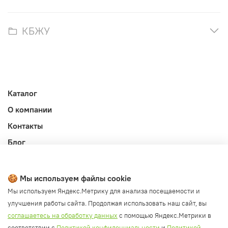
КБЖУ
Каталог
О компании
Контакты
Блог
Личный кабинет
Публичная оферта
🍪 Мы используем файлы cookie
Политика конфиденциальности и обработки ПД
Мы используем Яндекс.Метрику для анализа посещаемости и
улучшения работы сайта. Продолжая использовать наш сайт, вы
Согласие на обработку ПД
соглашаетесь на обработку данных
с помощью Яндекс.Метрики в
Согласие на рассылку
соответствии с
Политикой конфиденциальности
и
Политикой