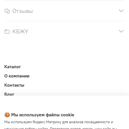
Отзывы
КБЖУ
Каталог
О компании
Контакты
Блог
Личный кабинет
Публичная оферта
🍪 Мы используем файлы cookie
Политика конфиденциальности и обработки ПД
Мы используем Яндекс.Метрику для анализа посещаемости и
улучшения работы сайта. Продолжая использовать наш сайт, вы