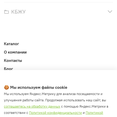
КБЖУ
Каталог
О компании
Контакты
Блог
Личный кабинет
Публичная оферта
🍪 Мы используем файлы cookie
Политика конфиденциальности и обработки ПД
Мы используем Яндекс.Метрику для анализа посещаемости и
улучшения работы сайта. Продолжая использовать наш сайт, вы
Согласие на обработку ПД
соглашаетесь на обработку данных
с помощью Яндекс.Метрики в
Согласие на рассылку
соответствии с
Политикой конфиденциальности
и
Политикой