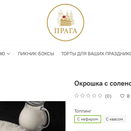
НЮ
ПИКНИК-БОКСЫ
ТОРТЫ ДЛЯ ВАШИХ ПРАЗДНИК
Окрошка с солен
(0)
В
Топпинг
С кефиром
С квасом