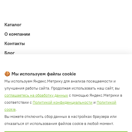
Каталог
О компании
Контакты
Блог
Личный кабинет
Публичная оферта
🍪 Мы используем файлы cookie
Политика конфиденциальности и обработки ПД
Мы используем Яндекс.Метрику для анализа посещаемости и
улучшения работы сайта. Продолжая использовать наш сайт, вы
Согласие на обработку ПД
соглашаетесь на обработку данных
с помощью Яндекс.Метрики в
Согласие на рассылку
соответствии с
Политикой конфиденциальности
и
Политикой
Согласие на обработку cookie файлов
cookie
.
Вы можете отключить сбор данных в настройках браузера или
Политика cookie
отказаться от использования файлов cookie в любой момент.