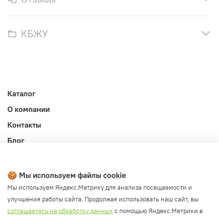
КБЖУ
Каталог
О компании
Контакты
Блог
Личный кабинет
Публичная оферта
🍪 Мы используем файлы cookie
Политика конфиденциальности и обработки ПД
Мы используем Яндекс.Метрику для анализа посещаемости и
улучшения работы сайта. Продолжая использовать наш сайт, вы
Согласие на обработку ПД
соглашаетесь на обработку данных
с помощью Яндекс.Метрики в
Согласие на рассылку