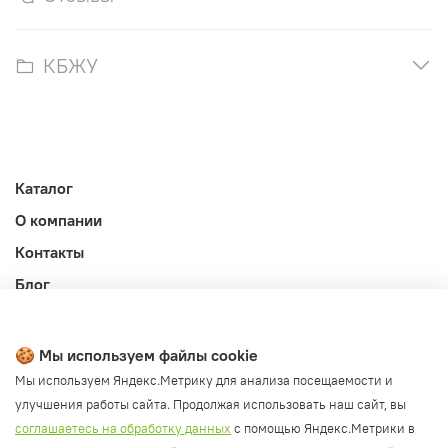
КБЖУ
Каталог
О компании
Контакты
Блог
Личный кабинет
Публичная оферта
🍪 Мы используем файлы cookie
Политика конфиденциальности и обработки ПД
Мы используем Яндекс.Метрику для анализа посещаемости и
улучшения работы сайта. Продолжая использовать наш сайт, вы
Согласие на обработку ПД
соглашаетесь на обработку данных
с помощью Яндекс.Метрики в
Согласие на рассылку