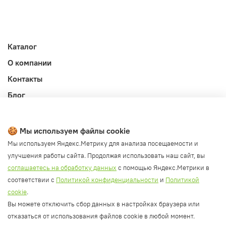
Каталог
О компании
Контакты
Блог
Личный кабинет
Публичная оферта
🍪 Мы используем файлы cookie
Политика конфиденциальности и обработки ПД
Мы используем Яндекс.Метрику для анализа посещаемости и
улучшения работы сайта. Продолжая использовать наш сайт, вы
Согласие на обработку ПД
соглашаетесь на обработку данных
с помощью Яндекс.Метрики в
Согласие на рассылку
соответствии с
Политикой конфиденциальности
и
Политикой
Согласие на обработку cookie файлов
cookie
.
Вы можете отключить сбор данных в настройках браузера или
Политика cookie
отказаться от использования файлов cookie в любой момент.