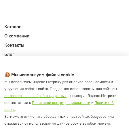
Каталог
О компании
Контакты
Блог
Личный кабинет
Публичная оферта
🍪 Мы используем файлы cookie
Политика конфиденциальности и обработки ПД
Мы используем Яндекс.Метрику для анализа посещаемости и
улучшения работы сайта. Продолжая использовать наш сайт, вы
Согласие на обработку ПД
соглашаетесь на обработку данных
с помощью Яндекс.Метрики в
Согласие на рассылку
соответствии с
Политикой конфиденциальности
и
Политикой
Согласие на обработку cookie файлов
cookie
.
Вы можете отключить сбор данных в настройках браузера или
Политика cookie
отказаться от использования файлов cookie в любой момент.