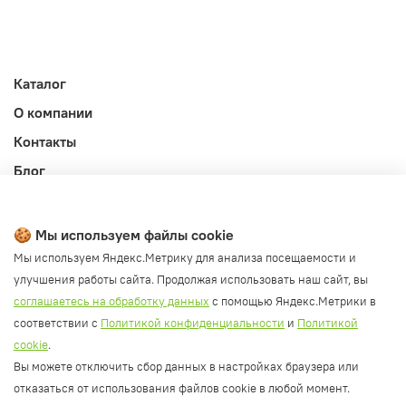
Каталог
О компании
Контакты
Блог
Личный кабинет
Публичная оферта
🍪 Мы используем файлы cookie
Политика конфиденциальности и обработки ПД
Мы используем Яндекс.Метрику для анализа посещаемости и
улучшения работы сайта. Продолжая использовать наш сайт, вы
Согласие на обработку ПД
соглашаетесь на обработку данных
с помощью Яндекс.Метрики в
Согласие на рассылку
соответствии с
Политикой конфиденциальности
и
Политикой
Согласие на обработку cookie файлов
cookie
.
Вы можете отключить сбор данных в настройках браузера или
Политика cookie
отказаться от использования файлов cookie в любой момент.