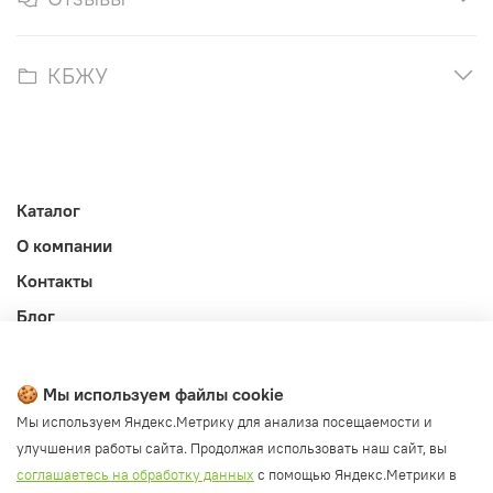
КБЖУ
Каталог
О компании
Контакты
Блог
Личный кабинет
Публичная оферта
🍪 Мы используем файлы cookie
Политика конфиденциальности и обработки ПД
Мы используем Яндекс.Метрику для анализа посещаемости и
улучшения работы сайта. Продолжая использовать наш сайт, вы
Согласие на обработку ПД
соглашаетесь на обработку данных
с помощью Яндекс.Метрики в
Согласие на рассылку