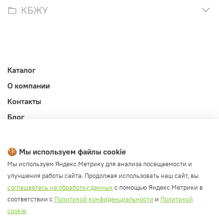
КБЖУ
Каталог
О компании
Контакты
Блог
Личный кабинет
Публичная оферта
🍪 Мы используем файлы cookie
Политика конфиденциальности и обработки ПД
Мы используем Яндекс.Метрику для анализа посещаемости и
улучшения работы сайта. Продолжая использовать наш сайт, вы
Согласие на обработку ПД
соглашаетесь на обработку данных
с помощью Яндекс.Метрики в
Согласие на рассылку
соответствии с
Политикой конфиденциальности
и
Политикой
Согласие на обработку cookie файлов
cookie
.