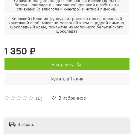
Страчателла (Шоколадно-сливочный бисквит,крем на
белом шоколаде с шоколадной крошкой и взбитыми
сливками (с алкоголем куантро) и ноткой лимона)
Киевский (Безе из фундука и грецкого ореха, ореховый
хрустящий слой, масляно-заварной крем с цедрой лимона,
шоколадный крем, покрытие из молочного бельгийского
шоколада)
1 350 ₽
В корзину
Купить в 1 клик
В избранное
(0)
Выбрать