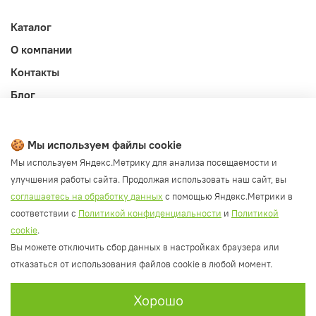
Каталог
О компании
Контакты
Блог
Личный кабинет
Публичная оферта
🍪 Мы используем файлы cookie
Политика конфиденциальности и обработки ПД
Мы используем Яндекс.Метрику для анализа посещаемости и
улучшения работы сайта. Продолжая использовать наш сайт, вы
Согласие на обработку ПД
соглашаетесь на обработку данных
с помощью Яндекс.Метрики в
Согласие на рассылку
соответствии с
Политикой конфиденциальности
и
Политикой
Согласие на обработку cookie файлов
cookie
.
Вы можете отключить сбор данных в настройках браузера или
Политика cookie
отказаться от использования файлов cookie в любой момент.
Хорошо