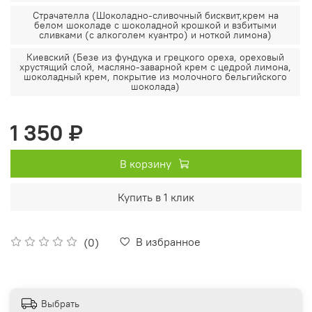
Страчателла (Шоколадно-сливочный бисквит,крем на
белом шоколаде с шоколадной крошкой и взбитыми
сливками (с алкоголем куантро) и ноткой лимона)
Киевский (Безе из фундука и грецкого ореха, ореховый
хрустящий слой, масляно-заварной крем с цедрой лимона,
шоколадный крем, покрытие из молочного бельгийского
шоколада)
1 350 ₽
В корзину
Купить в 1 клик
В избранное
(0)
Выбрать