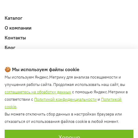
Каталог
О компании
Контакты
Блог
Личный кабинет
Публичная оферта
🍪 Мы используем файлы cookie
Политика конфиденциальности и обработки ПД
Мы используем Яндекс.Метрику для анализа посещаемости и
улучшения работы сайта. Продолжая использовать наш сайт, вы
Согласие на обработку ПД
соглашаетесь на обработку данных
с помощью Яндекс.Метрики в
Согласие на рассылку
соответствии с
Политикой конфиденциальности
и
Политикой
Согласие на обработку cookie файлов
cookie
.
Вы можете отключить сбор данных в настройках браузера или
Политика cookie
отказаться от использования файлов cookie в любой момент.
Хорошо