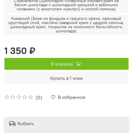
Страчателла (Шоколадно-сливочный бисквит,крем на
белом шоколаде с шоколадной крошкой и взбитыми
сливками (с алкоголем куантро) и ноткой лимона)
Киевский (Безе из фундука и грецкого ореха, ореховый
хрустящий слой, масляно-заварной крем с цедрой лимона,
шоколадный крем, покрытие из молочного бельгийского
шоколада)
1 350 ₽
В корзину
Купить в 1 клик
В избранное
(0)
Выбрать