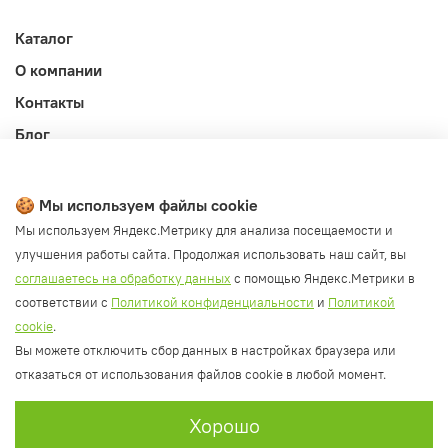
Каталог
О компании
Контакты
Блог
Личный кабинет
Публичная оферта
🍪 Мы используем файлы cookie
Политика конфиденциальности и обработки ПД
Мы используем Яндекс.Метрику для анализа посещаемости и
улучшения работы сайта. Продолжая использовать наш сайт, вы
Согласие на обработку ПД
соглашаетесь на обработку данных
с помощью Яндекс.Метрики в
Согласие на рассылку
соответствии с
Политикой конфиденциальности
и
Политикой
Согласие на обработку cookie файлов
cookie
.
Вы можете отключить сбор данных в настройках браузера или
Политика cookie
отказаться от использования файлов cookie в любой момент.
Хорошо